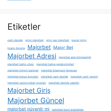
Etiketler
canlı destek
girisi majorbet
giris yap majorbet
kupon girişi
Majorbet
Major Bet
lisans durumu
Majorbet Adresi
majorbet alan bilinmezliği
majorbet bahis sitesi
majorbet belge gereksinimleri
majorbet bilinçli bahisler
majorbet blackjack heyecanı
majorbet bonus koşulları
majorbet canlı destek
majorbet canlı yardım
majorbet casino poker oyunları
majorbet destek saatleri
Majorbet Giriş
Majorbet Güncel
majorbet güvenlir mi
majorbet kayıt avantajları