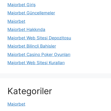
Majorbet Giriş
Majorbet Güncellemeler
Majorbet
Majorbet Hakkında
Majorbet Web Sitesi Depozitosu
Majorbet Bilinçli Bahisler
Majorbet Casino Poker Oyunları
Majorbet Web Sitesi Kuralları
Kategoriler
Majorbet