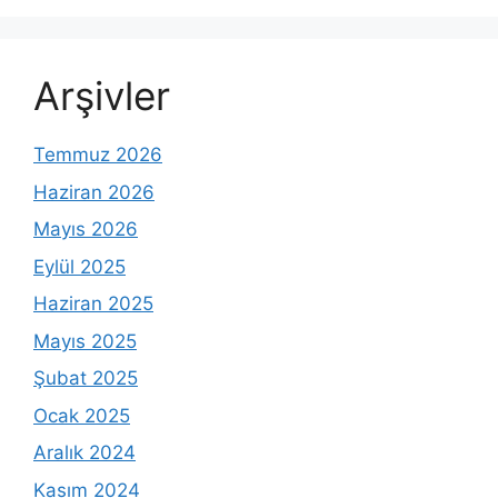
Arşivler
Temmuz 2026
Haziran 2026
Mayıs 2026
Eylül 2025
Haziran 2025
Mayıs 2025
Şubat 2025
Ocak 2025
Aralık 2024
Kasım 2024