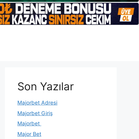
Son Yazılar
Majorbet Adresi
Majorbet Giriş
Majorbet
Major Bet