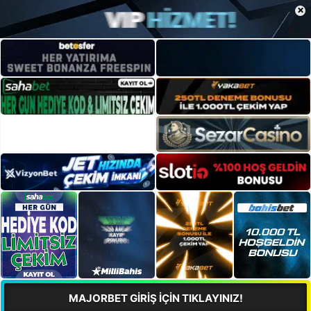
×
MAJORBET GİRİŞ İÇİN TIKLAYINIZ!