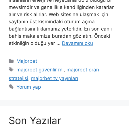
insanların enerji ve heyecanla dolu olduğu bir
mevsimdir ve genellikle kendiliğinden kararlar
alır ve risk alırlar. Web sitesine ulaşmak için
sayfanın üst kısmındaki oturum açma
bağlantısını tıklamanız yeterlidir. En son canlı
bahis makalemize buradan göz atın. Önceki
etkinliğin olduğu yer …
Devamını oku
Kategoriler
Majorbet
Etiketler
majorbet güvenlir mi
,
majorbet oran
stratejisi
,
majorbet tv yayınları
Yorum yap
Son Yazılar